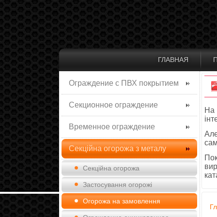
ГЛАВНАЯ
Ограждение с ПВХ покрытием
Секционное ограждение
На 
інт
Временное ограждение
Але
сам
Секційна огорожа з металу
Пок
вир
Секційна огорожа
кат
Застосування огорожі
Огорожа на замовлення
Г