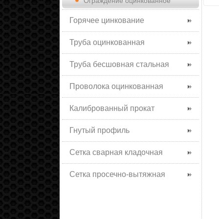
Ограждение оцинкованное
Горячее цинкование
Труба оцинкованная
Труба бесшовная стальная
Проволока оцинкованная
Калиброванный прокат
Гнутый профиль
Сетка сварная кладочная
Сетка просечно-вытяжная