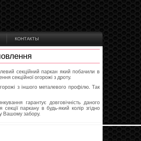
КОНТАКТЫ
мовлення
левий секційний паркан який побачили в
ння секційної огорожі з дроту.
орожі з іншого металевого профілю. Так
кування гарантує довговічність даного
секції паркану в будь-який колір згідно
у Вашому забору.