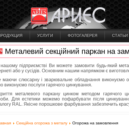
ПРОДУКЦИЯ
УСЛУГИ
ФОТОГАЛЕРЕЯ
СТАТЬИ
Металевий секційний паркан на за
нашому підприємстві Ви можете замовити будь-який мета
ернеті або у сусідів. Основним нашим напрямком є виготовле
 маючи слюсарну і зварювальне обладнання виконуємо ог
о виконуємо послуги гарячого цинкування.
риття металевого паркану цинком методом гарячого цин
оби. Для естетики можемо пофарбувати після цинкування 
алогу RAL. Якісне порошкове фарбування забезпечить крас
лавная
Секційна огорожа з металу
Огорожа на замовлення