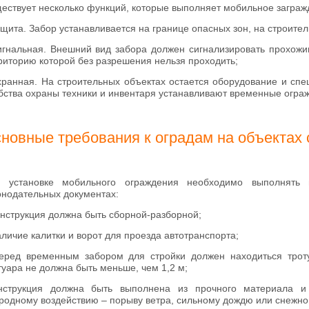
ествует несколько функций, которые выполняет мобильное заграж
ащита. Забор устанавливается на границе опасных зон, на строите
игнальная. Внешний вид забора должен сигнализировать прохожим
риторию которой без разрешения нельзя проходить;
хранная. На строительных объектах остается оборудование и спе
бства охраны техники и инвентаря устанавливают временные огр
новные требования к оградам на объектах 
 установке мобильного ограждения необходимо выполнять 
онодательных документах:
онструкция должна быть сборной-разборной;
аличие калитки и ворот для проезда автотранспорта;
еред временным забором для стройки должен находиться трот
туара не должна быть меньше, чем 1,2 м;
нструкция должна быть выполнена из прочного материала и 
родному воздействию – порыву ветра, сильному дождю или снежно