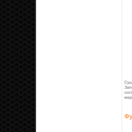
Сущ
Зап
сос
мер
Фу