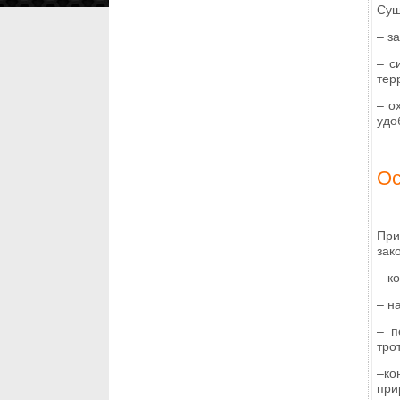
Сущ
– з
– с
тер
– о
удо
Ос
При
зак
– к
– н
– п
тро
–ко
при