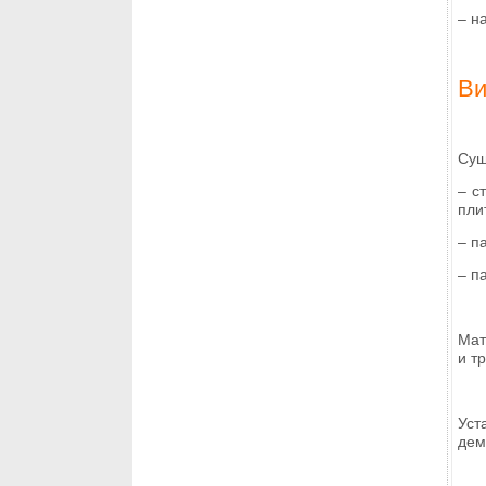
– н
Ви
Сущ
– с
пли
– п
– п
Мат
и т
Уст
дем