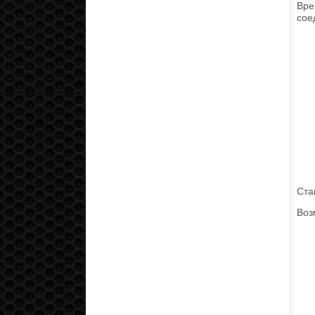
Вре
сое
Ста
Воз