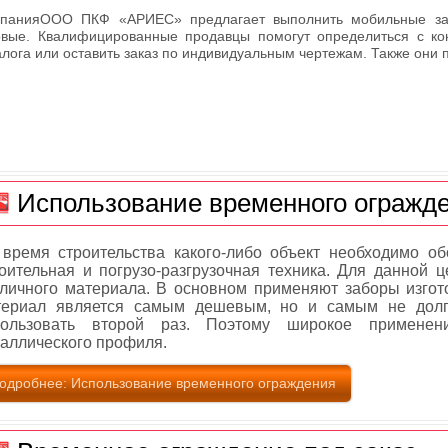
панияООО ПКФ «АРИЕС» предлагает выполнить мобильные заб
овые. Квалифицированные продавцы помогут определиться с ко
алога или оставить заказ по индивидуальным чертежам. Также они п
Использование временного огражд
время строительства какого-либо объект необходимо об
оительная и погрузо-разгрузочная техника. Для данной
личного материала. В основном применяют заборы изгот
териал является самым дешевым, но и самым не долг
пользовать второй раз. Поэтому широкое примене
аллического профиля.
одробнее: Использование временного ограждения