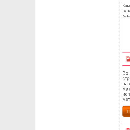
Ком
гот
кат
Во 
стр
раз
ма
ис
мет
П