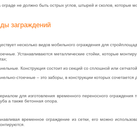
а ограде не должно быть острых углов, штырей и сколов, которые м
ды заграждений
ествует несколько видов мобильного ограждения для стройплощад
тоечные. Устанавливаются металлические стойки, которые монтир
тах;
анельные. Конструкция состоит из секций со сплошной или сетчатой
анельно-стоечные – это заборы, в конструкции которых сочетается 
ериалом для изготовления временного переносного ограждения 
руба а также бетонная опора.
анавливая временное ограждение из сетки, его можно использова
онтируются.